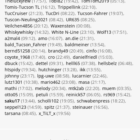
Theluckyfew
(17:57)
Tobi82
(19:42)
TomTom2019
(05:13)
Tomis-Tucson TL
(16:12)
Trippellink
(22:10)
TucCruiser
(21:23)
TucDri
(08:22)
Tucson-Fahrer
(19:07)
Tuscon-Neuling2021
(08:42)
UR635
(08:25)
Veilchen4856
(20:12)
Waxenstein
(00:08)
Whiskywhisky
(14:32)
White N-Line
(23:10)
Wolf13
(17:51)
a2mal4
(09:12)
amo
(16:07)
an.die
(21:31)
bald_Tucson_Fahrer
(19:49)
baldmeiner
(13:54)
bernd51258
(20:14)
brandy49
(20:49)
cinfo
(16:08)
coyote_1968
(17:40)
cro
(22:49)
danielfriedl
(15:03)
dbuck
(15:42)
dettel
(09:31)
helll65
(07:38)
hellsbelz
(06:48)
htspidy
(19:34)
hutchinger
(13:28)
ikk
(13:55)
johnny
(23:17)
lpg-uwe
(08:58)
lucarnier
(22:46)
lutz1301
(10:38)
mario462
(23:08)
masa
(21:17)
mathi
(17:02)
melody
(20:34)
mtk2ab
(22:20)
muem
(03:35)
otto05
(15:09)
petuli
(15:59)
reinick57
(06:05)
rs969
(15:42)
saku17
(13:44)
scholli102
(19:05)
schwabenpress
(18:22)
seppel123
(14:59)
spitz
(21:37)
steinauer
(16:56)
tarsana
(08:45)
x_TiLT_x
(19:56)