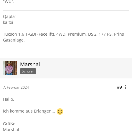
"WÜ".
Qapla'
kaltxì
Tucson 1.6 T-GDI (Facelift), 4WD, Premium, DSG, 177 PS, Prins
Gasanlage.
Marshal
Schüler
#9
7. Februar 2024
Hallo,
ich komme aus Erlangen...
Grüße
Marshal