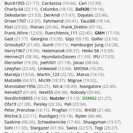
Buick1955
(21:17)
Cardassia
(19:46)
Carl
(10:39)
Charly.64
(22:11)
Columbo
(18:15)
Daf430
(19:16)
Dekodarter
(21:53)
DerAndi
(17:47)
Doyates
(23:46)
Driver1707
(12:37)
Fahrtwind
(20:41)
FausBB
(18:14)
Flori
(23:02)
Florian
(20:46)
Frank_Drebin
(07:16)
Frank_Nline
(12:03)
Fuerchtenix_111
(22:45)
GMH
(17:10)
Gast
(21:17)
Georgios
(13:35)
Gipz
(05:15)
Goller
(23:10)
Grossby67
(21:45)
Gunti
(19:11)
Hamburger Jung
(14:28)
Harry1967
(19:09)
Hatemanok
(08:37)
Heiko 58
(13:28)
Hennes21
(08:36)
HyundaiinZossen
(11:59)
IPU
(17:03)
Illerzeller
(19:29)
Joeh501
(21:19)
Jonas
(08:04)
Lewyfan
(22:44)
Linkwood
(12:04)
MX5NA
(16:20)
Maratjo
(13:54)
Martin_123
(22:35)
Marus
(14:15)
Matze86
(04:57)
Mic99
(18:37)
Migrue
(19:32)
Monstaber1956
(20:21)
NX-4
(18:49)
Navigatore
(22:40)
Nenek37
(01:40)
Next55
(04:36)
Nobody
(20:46)
Nordlicht8855
(14:54)
Nutzler
(15:13)
OSM62
(21:27)
Ofa19
(21:08)
Paisley
(22:26)
Pali
(23:04)
Peter_Prenzlow
(16:11)
Progfan
(17:03)
RHi30
(21:48)
Ritchie.S
(22:11)
RuedigerJ
(15:18)
Ryder
(06:48)
Saabine
(06:26)
Schwabenicke
(17:46)
Shaagyman
(15:57)
Sohi
(11:33)
Stargazer
(01:36)
Swiss
(22:57)
Tegi
(20:27)