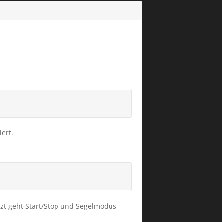
iert.
etzt geht Start/Stop und Segelmodus