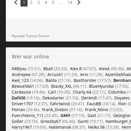
1
2
3
4
5
…
14
Hyundai Tucson Forum
Wer war online
04Bijou
(15:51)
8ball
(20:33)
Alex.R
(07:07)
AlexA
(00:30)
Al
Andrejew
(07:28)
Arcus61
(11:23)
Arni
(11:28)
Asienliebhab
Axel_123
(14:06)
Balda
(21:16)
Basthorster
(17:57)
Bernhar
Bewue5661
(17:03)
Blacky_XXL
(06:11)
BlueHyundai
(17:55)
Cardassia
(19:46)
Carl
(10:39)
Charly.64
(22:11)
Columbo
(1
Daf430
(19:16)
Dekodarter
(21:53)
DerAndi
(17:47)
Doyates
Driver1707
(12:37)
Fahrtwind
(20:41)
FausBB
(18:14)
Flori
(0
Florian
(20:46)
Frank_Drebin
(07:16)
Frank_Nline
(12:03)
Fuerchtenix_111
(22:45)
GMH
(17:10)
Gast
(21:17)
Georgios
Goller
(23:10)
Grossby67
(06:46)
Gunti
(19:11)
Hamburger 
Harry1967
(19:09)
Hatemanok
(08:37)
Heiko 58
(13:28)
Hen