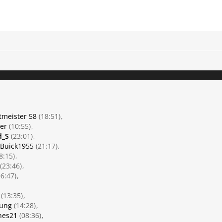
tmeister 58
(18:51)
er
(10:55)
d_S
(23:01)
Buick1955
(21:17)
8:15)
(23:46)
6:47)
(13:35)
Jung
(14:28)
nes21
(08:36)