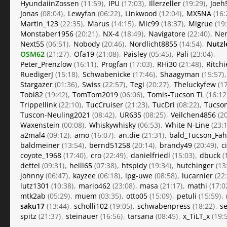
HyundaiinZossen
(11:59)
IPU
(17:03)
Illerzeller
(19:29)
Joeh
Jonas
(08:04)
Lewyfan
(06:22)
Linkwood
(12:04)
MX5NA
(16:
Martin_123
(22:35)
Marus
(14:15)
Mic99
(18:37)
Migrue
(19:
Monstaber1956
(20:21)
NX-4
(18:49)
Navigatore
(22:40)
Ne
Next55
(06:51)
Nobody
(20:46)
Nordlicht8855
(14:54)
Nutzl
OSM62
(21:27)
Ofa19
(21:08)
Paisley
(05:45)
Pali
(23:04)
Peter_Prenzlow
(16:11)
Progfan
(17:03)
RHi30
(21:48)
Ritchi
RuedigerJ
(15:18)
Schwabenicke
(17:46)
Shaagyman
(15:57)
Stargazer
(01:36)
Swiss
(22:57)
Tegi
(20:27)
Theluckyfew
(17
Tobi82
(19:42)
TomTom2019
(06:06)
Tomis-Tucson TL
(16:12
Trippellink
(22:10)
TucCruiser
(21:23)
TucDri
(08:22)
Tucson
Tuscon-Neuling2021
(08:42)
UR635
(08:25)
Veilchen4856
(20
Waxenstein
(00:08)
Whiskywhisky
(06:53)
White N-Line
(23:1
a2mal4
(09:12)
amo
(16:07)
an.die
(21:31)
bald_Tucson_Fah
baldmeiner
(13:54)
bernd51258
(20:14)
brandy49
(20:49)
c
coyote_1968
(17:40)
cro
(22:49)
danielfriedl
(15:03)
dbuck
(
dettel
(09:31)
helll65
(07:38)
htspidy
(19:34)
hutchinger
(13
johnny
(06:47)
kayzee
(06:18)
lpg-uwe
(08:58)
lucarnier
(22:
lutz1301
(10:38)
mario462
(23:08)
masa
(21:17)
mathi
(17:0
mtk2ab
(05:29)
muem
(03:35)
otto05
(15:09)
petuli
(15:59)
saku17
(13:44)
scholli102
(19:05)
schwabenpress
(18:22)
s
spitz
(21:37)
steinauer
(16:56)
tarsana
(08:45)
x_TiLT_x
(19: