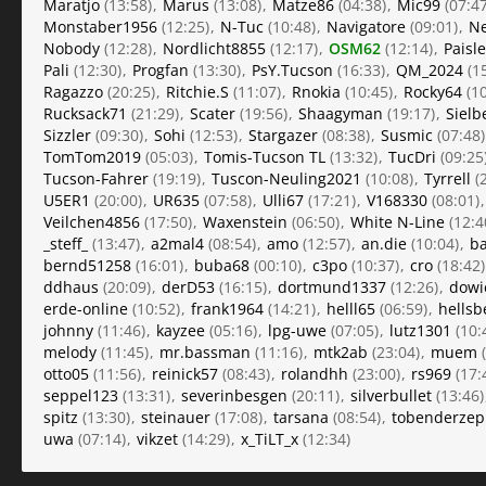
Maratjo
(13:58)
Marus
(13:08)
Matze86
(04:38)
Mic99
(07:47
Monstaber1956
(12:25)
N-Tuc
(10:48)
Navigatore
(09:01)
Ne
Nobody
(12:28)
Nordlicht8855
(12:17)
OSM62
(12:14)
Paisl
Pali
(12:30)
Progfan
(13:30)
PsY.Tucson
(16:33)
QM_2024
(15
Ragazzo
(20:25)
Ritchie.S
(11:07)
Rnokia
(10:45)
Rocky64
(10
Rucksack71
(21:29)
Scater
(19:56)
Shaagyman
(19:17)
Siel
Sizzler
(09:30)
Sohi
(12:53)
Stargazer
(08:38)
Susmic
(07:48)
TomTom2019
(05:03)
Tomis-Tucson TL
(13:32)
TucDri
(09:25
Tucson-Fahrer
(19:19)
Tuscon-Neuling2021
(10:08)
Tyrrell
(2
U5ER1
(20:00)
UR635
(07:58)
Ulli67
(17:21)
V168330
(08:01)
Veilchen4856
(17:50)
Waxenstein
(06:50)
White N-Line
(12:4
_steff_
(13:47)
a2mal4
(08:54)
amo
(12:57)
an.die
(10:04)
b
bernd51258
(16:01)
buba68
(00:10)
c3po
(10:37)
cro
(18:42)
ddhaus
(20:09)
derD53
(16:15)
dortmund1337
(12:26)
dowi
erde-online
(10:52)
frank1964
(14:21)
helll65
(06:59)
hellsb
johnny
(11:46)
kayzee
(05:16)
lpg-uwe
(07:05)
lutz1301
(10:
melody
(11:45)
mr.bassman
(11:16)
mtk2ab
(23:04)
muem
(
otto05
(11:56)
reinick57
(08:43)
rolandhh
(23:00)
rs969
(17:
seppel123
(13:31)
severinbesgen
(20:11)
silverbullet
(13:46)
spitz
(13:30)
steinauer
(17:08)
tarsana
(08:54)
tobenderzep
uwa
(07:14)
vikzet
(14:29)
x_TiLT_x
(12:34)