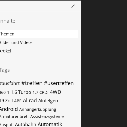
Inhalte
Themen
Bilder und Videos
Artikel
Tags
#treffen
#usertreffen
#ausfahrt
4WD
1.6 Turbo
360
1
1.7 CRDi
Allrad
19 Zoll
Alufelgen
ABE
Android
Anhängerkupplung
Armaturenbrett
Assistenzsysteme
Automatik
Autobahn
Auspuff