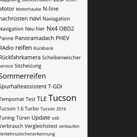
Motor
N-line
Motorhaube
navi
nachrüsten
Naviagation
Nx4
OBD2
Navigation
Neu hier
Panoramadach
PHEV
Panne
reifen
RAdio
Rückbank
Rückfahrkamera
Scheibenwischer
Sitzheizung
service
Sommerreifen
Spurhalteassistent
T-GDi
Tucson
TLE
Tempomat
Test
Tucson 1.6 Turbo
Tucson 2016
Update
Tuning
Türen
usb
Verbrauch
Vergleichstest
verkaufen
Verkehrszeichenerkennung