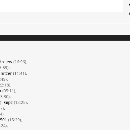
drejew
(16:06)
5:59)
nitzer
(11:41)
:49)
22:18)
n
(05:11)
3:30)
)
Gipz
(13:25)
7)
4)
h501
(15:29)
:24)