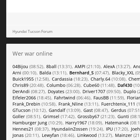
Hyundai Tucson Forum
Wer war online
04Bijou
(08:52)
8ball
(13:31)
AMPI
(21:10)
AlexA
(13:27)
An
Arni
(00:10)
Balda
(13:11)
Bernhard_S
(07:47)
Blacky_XXL
(0
Buick1955
(12:58)
Cardassia
(18:23)
Charly.64
(10:08)
Chem
Chris89
(20:48)
Columbo
(06:28)
Cube60
(11:48)
Daf430
(10
DerAndi
(08:27)
Doyates
(23:00)
Driver1707
(09:50)
Duplo
(
Eifeler2066
(18:45)
Fahrtwind
(06:46)
FausBB
(11:59)
Floria
Frank_Drebin
(10:58)
Frank_Nline
(13:11)
Fuerchtenix_111
(1
GTucson
(10:12)
Gandalf
(13:09)
Gast
(08:47)
Gerdus
(07:51
Goller
(08:51)
Grimsel
(17:42)
Grossby67
(21:23)
Gunti
(08:1
Hamburger Jung
(10:29)
Harry1967
(18:09)
Hatemanok
(08:1
Hennes21
(08:37)
HyundaiinZossen
(19:24)
IPU
(17:20)
Joe
Jonas
(20:11)
Lewyfan
(18:46)
Linkwood
(13:27)
Mainzer
(21