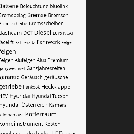
Batterie
Beleuchtung
bluelink
Bremse
Bremsbelag
Bremsen
Bremsscheiben
Bremsscheibe
Diesel
dashcam
DCT
Euro NCAP
Fahrwerk
facelift
Fahrersitz
Felge
felgen
Felgen Alufelgen Alus Premium
Ganzjahresreifen
gangwechsel
garantie
Geräusch
geräusche
getriebe
Heckklappe
hankook
Hyundai
HEV
Hyundai Tucson
Hyundai Österreich
Kamera
Kofferraum
Klimaanlage
Kombiinstrument
Kosten
LED
kupplung
Lackschaden
Leder