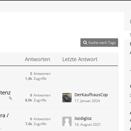
Suche nach Tags
Antworten
Letzte Antwort
0
Antworten
1,4k
Zugriffe
stenz
DerKaufhausCop
8
Antworten
8,9k
Zugriffe
17. Januar 2024
ra /
lozdigloz
6
Antworten
7,4k
Zugriffe
16. August 2021
n